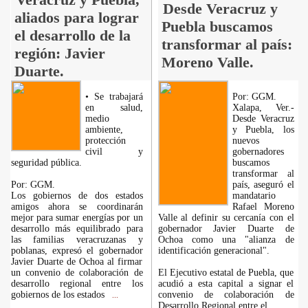
Desde Veracruz y
aliados para lograr
Puebla buscamos
el desarrollo de la
transformar al país:
región: Javier
Moreno Valle.
Duarte.
• Se trabajará
Por: GGM.
en salud,
Xalapa, Ver.-
medio
Desde Veracruz
ambiente,
y Puebla, los
protección
nuevos
civil y
gobernadores
seguridad pública.
buscamos
transformar al
Por: GGM.
país, aseguró el
Los gobiernos de dos estados
mandatario
amigos ahora se coordinarán
Rafael Moreno
mejor para sumar energías por un
Valle al definir su cercanía con el
desarrollo más equilibrado para
gobernador Javier Duarte de
las familias veracruzanas y
Ochoa como una "alianza de
poblanas, expresó el gobernador
identificación generacional".
Javier Duarte de Ochoa al firmar
un convenio de colaboración de
El Ejecutivo estatal de Puebla, que
desarrollo regional entre los
acudió a esta capital a signar el
gobiernos de los estados
convenio de colaboración de
...
Desarrollo Regional entre el
...