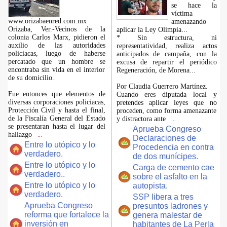
se hace la
víctima
www.orizabaenred.com.mx
amenazando
Orizaba, Ver.-Vecinos de la
aplicar la Ley Olimpia...
colonia Carlos Marx, pidieron el
* Sin estructura, ni
auxilio de las autoridades
representatividad, realiza actos
policiacas, luego de haberse
anticipados de campaña, con la
percatado que un hombre se
excusa de repartir el periódico
encontraba sin vida en el interior
Regeneración, de Morena...
de su domicilio.
Por Claudia Guerrero Martínez.
Fue entonces que elementos de
Cuando eres diputada local y
diversas corporaciones policiacas,
pretendes aplicar leyes que no
Protección Civil y hasta el final,
proceden, como forma amenazante
de la Fiscalía General del Estado
y distractora ante
...
se presentaran hasta el lugar del
Aprueba Congreso
hallazgo
...
Declaraciones de
Entre lo utópico y lo
Procedencia en contra
verdadero.
de dos munícipes.
Entre lo utópico y lo
Carga de cemento cae
verdadero..
sobre el asfalto en la
Entre lo utópico y lo
autopista.
verdadero.
SSP libera a tres
Aprueba Congreso
presuntos ladrones y
reforma que fortalece la
genera malestar de
inversión en
habitantes de La Perla