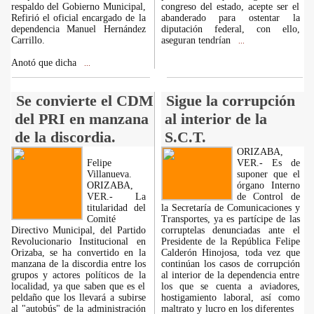
respaldo del Gobierno Municipal,
congreso del estado, acepte ser el
Refirió el oficial encargado de la
abanderado para ostentar la
dependencia Manuel Hernández
diputación federal, con ello,
Carrillo.
aseguran tendrían
...
Anotó que dicha
...
Se convierte el CDM
Sigue la corrupción
del PRI en manzana
al interior de la
de la discordia.
S.C.T.
ORIZABA,
Felipe
VER.- Es de
Villanueva.
suponer que el
ORIZABA,
órgano Interno
VER.- La
de Control de
titularidad del
la Secretaría de Comunicaciones y
Comité
Transportes, ya es partícipe de las
Directivo Municipal, del Partido
corruptelas denunciadas ante el
Revolucionario Institucional en
Presidente de la República Felipe
Orizaba, se ha convertido en la
Calderón Hinojosa, toda vez que
manzana de la discordia entre los
continúan los casos de corrupción
grupos y actores políticos de la
al interior de la dependencia entre
localidad, ya que saben que es el
los que se cuenta a aviadores,
peldaño que los llevará a subirse
hostigamiento laboral, así como
al "autobús" de la administración
maltrato y lucro en los diferentes