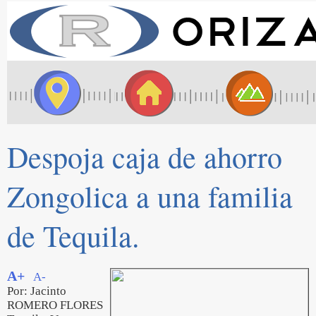
Despoja caja de ahorro
Zongolica a una familia
de Tequila.
A+
A-
Por: Jacinto
ROMERO FLORES