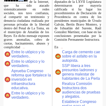
de la Internet,
diputados de la LXVII Legislatura
que ha sido atacado
determinaron por mayoría
sistemáticamente en redes
calificada si ha lugar los
sociales, nos tuvo confianza,
procedimientos de Declaración de
al compartir un testimonio y
Procedencia en contra de los
denuncia ciudadana realizada por
presidentes municipales de Úrsulo
personas privadas de la libertad
Galván, Bertín Bravo Montero, y
dentro del Penal de La Toma, en
de Ixhuatlán del Sureste, Raúl
el municipio de Amatlán de los
González Martínez, con base en las
Reyes. En dicho mensaje exponen
conclusiones presentadas por la
graves anomalías, cobro de
Comisión Permanente Instructora.
cuotas, hacinamiento, abusos y
complicidad
En
...
...
Entre lo utópico y lo
Carga de cemento cae
verdadero..
sobre el asfalto en la
autopista.
Entre lo utópico y lo
verdadero.
SSP libera a tres
presuntos ladrones y
Aprueba Congreso
genera malestar de
reforma que fortalece la
habitantes de La Perla
inversión en
infraestructura
Realiza Comisión
educativa.
Instructora dos
audiencias de pruebas
Entre lo utópico y lo
y alegatos.
verdadero.
Establece Congreso
reglas para el