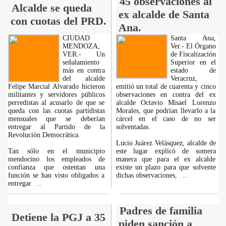
45 observaciones al
Alcalde se queda
ex alcalde de Santa
con cuotas del PRD.
Ana.
CIUDAD
Santa Ana,
MENDOZA,
Ver.- El Órgano
VER.- Un
de Fiscalización
señalamiento
Superior en el
más en contra
estado de
del alcalde
Veracruz,
Felipe Marcial Alvarado hicieron
emitió un total de cuarenta y cinco
militantes y servidores públicos
observaciones en contra del ex
perredistas al acusarlo de que se
alcalde Octavio Misael Lorenzo
queda con las cuotas partidistas
Morales, que podrían llevarlo a la
mensuales que se deberían
cárcel en el caso de no ser
entregar al Partido de la
solventadas.
Revolución Democrática.
Lucio Juárez Velásquez, alcalde de
Tan sólo en el municipio
este lugar explicó de somera
mendocino los empleados de
manera que para el ex alcalde
confianza que ostentan una
existe un plazo para que solvente
función se han visto obligados a
dichas observaciones,
...
entregar
...
Padres de familia
Detiene la PGJ a 35
piden sanción a