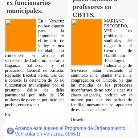
ex funcionarios
profesores en
municipales.
CBTIS.
En Veracruz
MARIANO
no hay espacio
ESCOBEDO,
para la
VER.- Los
impunidad y
problemas
el imperio de
sindicales del
la ley es una
magisterio en el
realidad, así
Centro de
coincidieron en afirmar el
Bachillerato
secretario de Gobierno, Gerardo
Tecnológico
Buganza Salmerón, y el
Industrial y de
procurador General de Justicia,
Servicios están afectando al
Reynaldo Escobar Pérez, tras dar
alumnado en el plantel 142 en la
a conocer la detención de 35 ex
congregación de Chicola, ya que
funcionarios municipales por el
las medidas de los profesores
presunto delito de daño
inconformes de no acudir a dar sus
patrimonial por más de 156
clases asignadas, podrían ser el
millones de pesos en perjuicio del
motivo para que los padres de
pueblo veracruzano.
familia, nuevamente se apoderen
de estas instalaciones.
En
...
Octavio
...
Arranca este jueves el Programa de Ordenamiento
Vehicular en Veracruz.
01/09/11