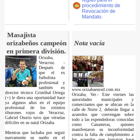
procedimiento de
Revocación de
Mandato.
Masajista
orizabeños campeón
Nota vacía
en primera división.
Orizaba,
Veracruz. -
Después de
que el ex
futbolista
profesional y
también ex
www.orizabaenred.com.mx
director técnico Cristóbal Ortega
Orizaba, Ver.- Este viernes las
(+) le diera una oportunidad hace
autoridades municipales y
ya algunos años en el equipo
comerciantes que se ubican en la
profesional de los extintos
calle de Norte 2, deberán llegar a
tiburones rojos de Veracruz,
acuerdos que convengan sobre
Gabriel Osorio tuvo que vérselas
todo a las expendedoras conocidas
difíciles en su natal Orizaba.
como Canasteras, quienes
manifestaron su inconformidad
Mientras que luchaba por seguir
contra la falta de cumplimiento a
nuevamente su sueño en el
los acuerdos que lograron hace