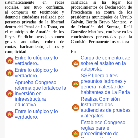
sistemáticamente en redes
calificada si ha lugar los
sociales, nos tuvo confianza,
procedimientos de Declaración de
al compartir un testimonio y
Procedencia en contra de los
denuncia ciudadana realizada por
presidentes municipales de Úrsulo
personas privadas de la libertad
Galván, Bertín Bravo Montero, y
dentro del Penal de La Toma, en
de Ixhuatlán del Sureste, Raúl
el municipio de Amatlán de los
González Martínez, con base en las
Reyes. En dicho mensaje exponen
conclusiones presentadas por la
graves anomalías, cobro de
Comisión Permanente Instructora.
cuotas, hacinamiento, abusos y
complicidad
En
...
...
Entre lo utópico y lo
Carga de cemento cae
verdadero..
sobre el asfalto en la
autopista.
Entre lo utópico y lo
verdadero.
SSP libera a tres
presuntos ladrones y
Aprueba Congreso
genera malestar de
reforma que fortalece la
habitantes de La Perla
inversión en
infraestructura
Realiza Comisión
educativa.
Instructora dos
audiencias de pruebas
Entre lo utópico y lo
y alegatos.
verdadero.
Establece Congreso
reglas para el
procedimiento de