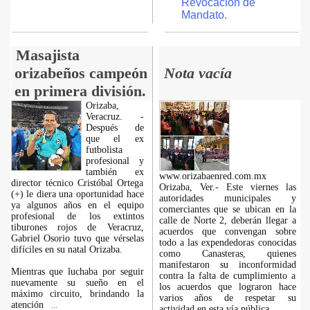
Revocación de
Mandato.
Masajista
orizabeños campeón
Nota vacía
en primera división.
Orizaba,
Veracruz. -
Después de
que el ex
futbolista
profesional y
también ex
www.orizabaenred.com.mx
director técnico Cristóbal Ortega
Orizaba, Ver.- Este viernes las
(+) le diera una oportunidad hace
autoridades municipales y
ya algunos años en el equipo
comerciantes que se ubican en la
profesional de los extintos
calle de Norte 2, deberán llegar a
tiburones rojos de Veracruz,
acuerdos que convengan sobre
Gabriel Osorio tuvo que vérselas
todo a las expendedoras conocidas
difíciles en su natal Orizaba.
como Canasteras, quienes
manifestaron su inconformidad
Mientras que luchaba por seguir
contra la falta de cumplimiento a
nuevamente su sueño en el
los acuerdos que lograron hace
máximo circuito, brindando la
varios años de respetar su
atención
...
actividad en esta vía pública.