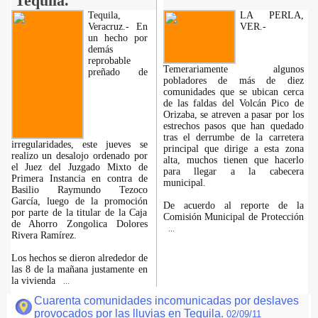
Tequila.
Tequila,
LA PERLA,
Veracruz.- En
VER.-
un hecho por
demás
reprobable
Temerariamente algunos
preñado de
pobladores de más de diez
comunidades que se ubican cerca
de las faldas del Volcán Pico de
Orizaba, se atreven a pasar por los
estrechos pasos que han quedado
tras el derrumbe de la carretera
irregularidades, este jueves se
principal que dirige a esta zona
realizo un desalojo ordenado por
alta, muchos tienen que hacerlo
el Juez del Juzgado Mixto de
para llegar a la cabecera
Primera Instancia en contra de
municipal.
Basilio Raymundo Tezoco
García, luego de la promoción
De acuerdo al reporte de la
por parte de la titular de la Caja
Comisión Municipal de Protección
de Ahorro Zongolica Dolores
...
Rivera Ramírez.
Los hechos se dieron alrededor de
las 8 de la mañana justamente en
la vivienda
...
Cuarenta comunidades incomunicadas por deslaves
provocados por las lluvias en Tequila.
02/09/11