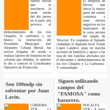
fuertes lluvias
El temporal de
que se
lluvias que
suscitaron la
afecta la mayor
tarde noche
parte del estado
del día jueves
comienza a
en la parte alta
tener efectos
provoco el
negativos en los
municipios de
desbordamiento de los ríos
la zona serrana
Chiquito, la carbonera y rio
del estado de
blanco la instrucción del
Veracruz. En respuesta al llamado
Presidente Municipal Joel
ciudadano el diputado local Tomás
Alejandro Cebada Bernal fue
López Landero, puso en marcha
activar brigadas de ayuda y
acciones de beneficio y apoyo a las
realizar labores de limpieza en las
mas de mil familias afectadas por
colonias que dañadas, lo anterior
el derrumbe y desbordamientos de
lo dio a conocer el Coordinador
los ríos Chiquito y La Carbonera.
Operativo de Protección
Y comunidades
...
...
Siguen utilizando
Son 100mdp sin
campos del
solventar por Juan
"FAMOSA" como
Lavín.
basurero.
CÓRDOBA
NOGALES,
VER.- La
VER.- A poco