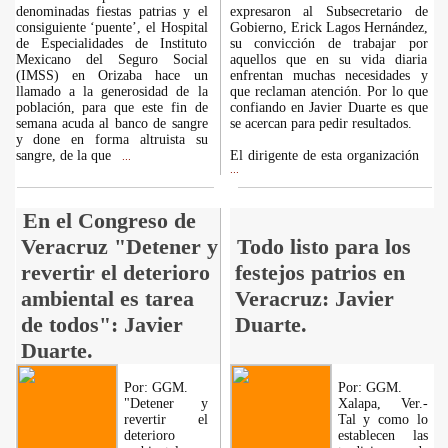
denominadas fiestas patrias y el
expresaron al Subsecretario de
consiguiente ‘puente’, el Hospital
Gobierno, Erick Lagos Hernández,
de Especialidades de Instituto
su convicción de trabajar por
Mexicano del Seguro Social
aquellos que en su vida diaria
(IMSS) en Orizaba hace un
enfrentan muchas necesidades y
llamado a la generosidad de la
que reclaman atención. Por lo que
población, para que este fin de
confiando en Javier Duarte es que
semana acuda al banco de sangre
se acercan para pedir resultados.
y done en forma altruista su
sangre, de la que
El dirigente de esta organización
...
...
En el Congreso de
Veracruz "Detener y
Todo listo para los
revertir el deterioro
festejos patrios en
ambiental es tarea
Veracruz: Javier
de todos": Javier
Duarte.
Duarte.
Por: GGM.
Por: GGM.
"Detener y
Xalapa, Ver.-
revertir el
Tal y como lo
deterioro
establecen las