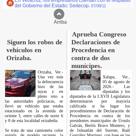
En Veracruz, los empresarios cuentan con el respaldo
del Gobierno del Estado: Sedecop.
07/09/11
Arriba
Aprueba Congreso
Siguen los robos de
Declaraciones de
vehículos en
Procedencia en
Orizaba.
contra de dos
munícipes.
Orizaba, Ver.-
Una vez más
Xalapa, Ver.,
la delincuencia
05 de agosto de
hizo de las
2026.- Las
suyas y en
diputadas y los
pleno reto a
diputados de la LXVII Legislatura
las autoridades policiacas, se
determinaron por mayoría
llevó un vehículo que estaba
calificada si ha lugar los
estacionado en la avenida de
procedimientos de Declaración de
oriente 3, entre calles de norte 6
Procedencia en contra de los
y 8 de esta localidad orizabeña.
presidentes municipales de Úrsulo
Galván, Bertín Bravo Montero, y
Se trata de una camioneta color
de Ixhuatlán del Sureste, Raúl
guinda, de modelo reciente, la
González Martínez, con base en las