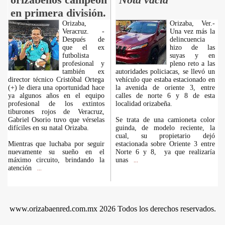
en primera división.
Orizaba,
Orizaba, Ver.-
Veracruz. -
Una vez más la
Después de
delincuencia
que el ex
hizo de las
futbolista
suyas y en
profesional y
pleno reto a las
también ex
autoridades policiacas, se llevó un
director técnico Cristóbal Ortega
vehículo que estaba estacionado en
(+) le diera una oportunidad hace
la avenida de oriente 3, entre
ya algunos años en el equipo
calles de norte 6 y 8 de esta
profesional de los extintos
localidad orizabeña.
tiburones rojos de Veracruz,
Gabriel Osorio tuvo que vérselas
Se trata de una camioneta color
difíciles en su natal Orizaba.
guinda, de modelo reciente, la
cual, su propietario dejó
Mientras que luchaba por seguir
estacionada sobre Oriente 3 entre
nuevamente su sueño en el
Norte 6 y 8, ya que realizaría
máximo circuito, brindando la
unas
...
atención
...
www.orizabaenred.com.mx 2026 Todos los derechos reservados.