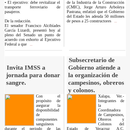
• El ejecutivo: debe revitalizar el
de la Industria de la Construcción
transporte ferroviario de
(CMIC), Jorge Arturo Arboleya
pasajeros.
Pastrana, enfatizó que el Gobierno
del Estado les adeuda 50 millones
De la redacción.
de pesos a 25 constructores
...
El senador Francisco Alcibíades
García Lizardi, presentó hoy al
pleno del Senado un punto de
acuerdo con exhorto al Ejecutivo
Federal a que
...
Subsecretario de
Invita IMSS a
Gobierno atiende a
jornada para donar
la organización de
sangre.
campesinos, obreros
y colonos.
Con el
Xalapa, Ver.-
propósito de
Integrantes de
asegurar la
la
disponibilidad
Coordinadora
de
de Campesinos,
componentes
Obreros y
sanguíneos
Colonos del
durante el periodo de las
Estado de Veracruz A.C.