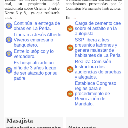
cual, su propietario dejó
conclusiones presentadas por la
estacionada sobre Oriente 3 entre
Comisión Permanente Instructora.
Norte 6 y 8, ya que realizaría
unas
En
...
...
Continúa la entrega de
Carga de cemento cae
obras en La Perla.
sobre el asfalto en la
autopista.
Liberan a Jesús Alberto
Viveros empresario
SSP libera a tres
banquetero.
presuntos ladrones y
genera malestar de
Entre lo utópico y lo
habitantes de La Perla
verdadero.
Realiza Comisión
Es hospitalizado un
Instructora dos
niño de 3 años luego
audiencias de pruebas
de ser atacado por su
y alegatos.
padre.
Establece Congreso
reglas para el
procedimiento de
Revocación de
Mandato.
Masajista
orizabeños campeón
Nota vacía