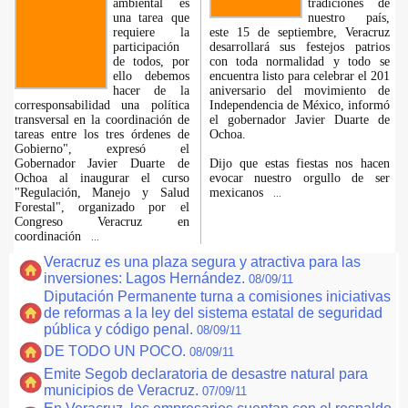
ambiental es
tradiciones de
una tarea que
nuestro país,
requiere la
este 15 de septiembre, Veracruz
participación
desarrollará sus festejos patrios
de todos, por
con toda normalidad y todo se
ello debemos
encuentra listo para celebrar el 201
hacer de la
aniversario del movimiento de
corresponsabilidad una política
Independencia de México, informó
transversal en la coordinación de
el gobernador Javier Duarte de
tareas entre los tres órdenes de
Ochoa.
Gobierno", expresó el
Gobernador Javier Duarte de
Dijo que estas fiestas nos hacen
Ochoa al inaugurar el curso
evocar nuestro orgullo de ser
"Regulación, Manejo y Salud
mexicanos
...
Forestal", organizado por el
Congreso Veracruz en
coordinación
...
Veracruz es una plaza segura y atractiva para las
inversiones: Lagos Hernández.
08/09/11
Diputación Permanente turna a comisiones iniciativas
de reformas a la ley del sistema estatal de seguridad
pública y código penal.
08/09/11
DE TODO UN POCO.
08/09/11
Emite Segob declaratoria de desastre natural para
municipios de Veracruz.
07/09/11