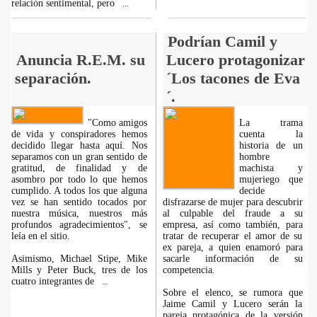
relación sentimental, pero
...
Podrían Camil y
Anuncia R.E.M. su
Lucero protagonizar
separación.
´Los tacones de Eva
´.
"Como amigos
La trama
de vida y conspiradores hemos
cuenta la
decidido llegar hasta aquí. Nos
historia de un
separamos con un gran sentido de
hombre
gratitud, de finalidad y de
machista y
asombro por todo lo que hemos
mujeriego que
cumplido. A todos los que alguna
decide
vez se han sentido tocados por
disfrazarse de mujer para descubrir
nuestra música, nuestros más
al culpable del fraude a su
profundos agradecimientos", se
empresa, así como también, para
leía en el sitio.
tratar de recuperar el amor de su
ex pareja, a quien enamoró para
Asimismo, Michael Stipe, Mike
sacarle información de su
Mills y Peter Buck, tres de los
competencia.
cuatro integrantes de
...
Sobre el elenco, se rumora que
Jaime Camil y Lucero serán la
pareja protagónica de la versión