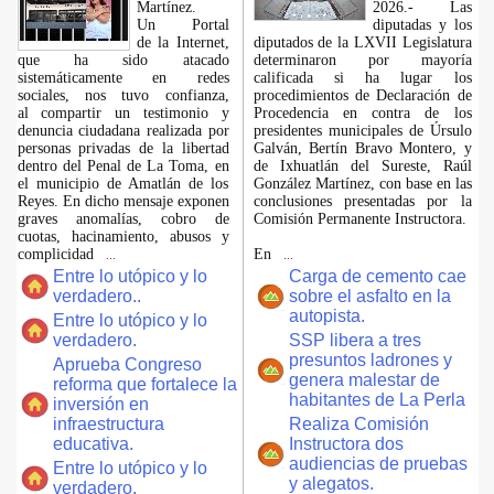
Martínez.
2026.- Las
​Un Portal
diputadas y los
de la Internet,
diputados de la LXVII Legislatura
que ha sido atacado
determinaron por mayoría
sistemáticamente en redes
calificada si ha lugar los
sociales, nos tuvo confianza,
procedimientos de Declaración de
al compartir un testimonio y
Procedencia en contra de los
denuncia ciudadana realizada por
presidentes municipales de Úrsulo
personas privadas de la libertad
Galván, Bertín Bravo Montero, y
dentro del Penal de La Toma, en
de Ixhuatlán del Sureste, Raúl
el municipio de Amatlán de los
González Martínez, con base en las
Reyes. En dicho mensaje exponen
conclusiones presentadas por la
graves anomalías, cobro de
Comisión Permanente Instructora.
cuotas, hacinamiento, abusos y
complicidad
En
...
...
Entre lo utópico y lo
Carga de cemento cae
verdadero..
sobre el asfalto en la
autopista.
Entre lo utópico y lo
verdadero.
SSP libera a tres
presuntos ladrones y
Aprueba Congreso
genera malestar de
reforma que fortalece la
habitantes de La Perla
inversión en
infraestructura
Realiza Comisión
educativa.
Instructora dos
audiencias de pruebas
Entre lo utópico y lo
y alegatos.
verdadero.