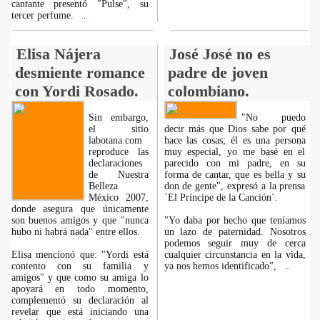
cantante presentó "Pulse", su
tercer perfume.
...
Elisa Nájera
José José no es
desmiente romance
padre de joven
con Yordi Rosado.
colombiano.
Sin embargo,
"No puedo
el sitio
decir más que Dios sabe por qué
labotana.com
hace las cosas; él es una persona
reproduce las
muy especial, yo me basé en el
declaraciones
parecido con mi padre, en su
de Nuestra
forma de cantar, que es bella y su
Belleza
don de gente", expresó a la prensa
México 2007,
´El Príncipe de la Canción´.
donde asegura que únicamente
son buenos amigos y que "nunca
"Yo daba por hecho que teníamos
hubo ni habrá nada" entre ellos.
un lazo de paternidad. Nosotros
podemos seguir muy de cerca
Elisa mencionó que: "Yordi está
cualquier circunstancia en la vida,
contento con su familia y
ya nos hemos identificado",
...
amigos" y que como su amiga lo
apoyará en todo momento,
complementó su declaración al
revelar que está iniciando una