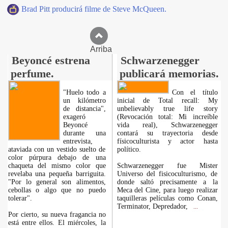
Brad Pitt producirá filme de Steve McQueen.
Arriba
Beyoncé estrena
Schwarzenegger
perfume.
publicará memorias.
"Huelo todo a
Con el título
un kilómetro
inicial de Total recall: My
de distancia",
unbelievably true life story
exageró
(Revocación total: Mi increíble
Beyoncé
vida real), Schwarzenegger
durante una
contará su trayectoria desde
entrevista,
físicoculturista y actor hasta
ataviada con un vestido suelto de
político.
color púrpura debajo de una
chaqueta del mismo color que
Schwarzenegger fue Mister
revelaba una pequeña barriguita.
Universo del fisicoculturismo, de
"Por lo general son alimentos,
donde saltó precisamente a la
cebollas o algo que no puedo
Meca del Cine, para luego realizar
tolerar".
taquilleras películas como Conan,
Terminator, Depredador,
...
Por cierto, su nueva fragancia no
está entre ellos. El miércoles, la