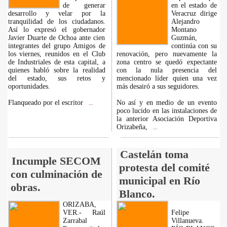
de generar
en el estado de
desarrollo y velar por la
Veracruz dirige
tranquilidad de los ciudadanos.
Alejandro
Así lo expresó el gobernador
Montano
Javier Duarte de Ochoa ante cien
Guzmán,
integrantes del grupo Amigos de
continúa con su
los viernes, reunidos en el Club
renovación, pero nuevamente la
de Industriales de esta capital, a
zona centro se quedó expectante
quienes habló sobre la realidad
con la nula presencia del
del estado, sus retos y
mencionado líder quien una vez
oportunidades.
más desairó a sus seguidores.
Flanqueado por el escritor
No así y en medio de un evento
...
poco lucido en las instalaciones de
la anterior Asociación Deportiva
Orizabeña,
...
Castelán toma
Incumple SECOM
protesta del comité
con culminación de
municipal en Río
obras.
Blanco.
ORIZABA,
VER.- Raúl
Felipe
Zarrabal
Villanueva.