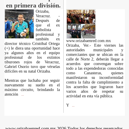
en primera división.
Orizaba,
Veracruz. -
Después de
que el ex
futbolista
profesional y
también ex
www.orizabaenred.com.mx
director técnico Cristóbal Ortega
Orizaba, Ver.- Este viernes las
(+) le diera una oportunidad hace
autoridades municipales y
ya algunos años en el equipo
comerciantes que se ubican en la
profesional de los extintos
calle de Norte 2, deberán llegar a
tiburones rojos de Veracruz,
acuerdos que convengan sobre
Gabriel Osorio tuvo que vérselas
todo a las expendedoras conocidas
difíciles en su natal Orizaba.
como Canasteras, quienes
manifestaron su inconformidad
Mientras que luchaba por seguir
contra la falta de cumplimiento a
nuevamente su sueño en el
los acuerdos que lograron hace
máximo circuito, brindando la
varios años de respetar su
atención
...
actividad en esta vía pública.
Y
...
www.orizabaenred.com.mx 2026 Todos los derechos reservados.