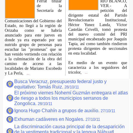
Ferrat titular
RÍO BLANCO,
de la
VER.- A
Secretaría de
petición del
dirigente estatal del Partido
Revolucionario Institucional,
Comunicaciones del Gobierno del
Héctor Yunez Landa, Víctor
Estado, no llegó a la región de
Castelán Crivelli, tomó protesta
Orizaba como se habría
del nuevo comité del PRI
anunciado para este jueves en
municipal encabezado por Joaquín
donde ya era esperado por un
Tapia, así como también rindieron
nutrido grupo de personas para
protesta dirigentes de seccionales
escuchar las "promesas" que se
en esta localidad.
han venido vertiendo con relación
a la culminación de la obra del
En medio de un evento que
camino de acceso a las
caracteriza a los seguidores del
localidades de Mariano Escobedo
tricolor,
y La Perla,
...
...
Busca Veracruz, presupuesto federal justo y
equitativo: Tomás Ruiz.
28/10/11
El próximo viernes Nohemí Guzmán entregara el atlas
de riesgo a todos los municipios serranos de
Zongolica.
28/10/11
Ignora Hugo Chahín a grupos de auxilio.
27/10/11
Exhuman cadáveres en Nogales.
27/10/11
La discriminación causa principal de la desaparición
de la vestimenta tradicional y la lengua Náhuatl.