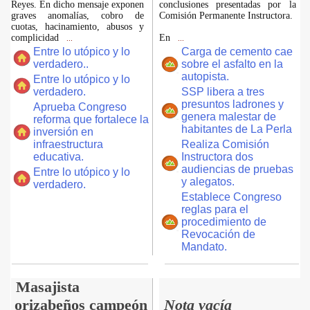
Reyes. En dicho mensaje exponen
conclusiones presentadas por la
graves anomalías, cobro de
Comisión Permanente Instructora.
cuotas, hacinamiento, abusos y
complicidad
En
...
...
Entre lo utópico y lo
Carga de cemento cae
verdadero..
sobre el asfalto en la
autopista.
Entre lo utópico y lo
verdadero.
SSP libera a tres
presuntos ladrones y
Aprueba Congreso
genera malestar de
reforma que fortalece la
habitantes de La Perla
inversión en
infraestructura
Realiza Comisión
educativa.
Instructora dos
audiencias de pruebas
Entre lo utópico y lo
y alegatos.
verdadero.
Establece Congreso
reglas para el
procedimiento de
Revocación de
Mandato.
Masajista
orizabeños campeón
Nota vacía