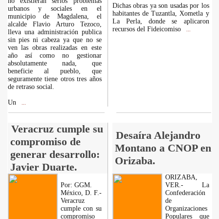
no existieran serios problemas
Dichas obras ya son usadas por los
urbanos y sociales en el
habitantes de Tuzantla, Xometla y
municipio de Magdalena, el
La Perla, donde se aplicaron
alcalde Flavio Arturo Tezoco,
recursos del Fideicomiso
...
lleva una administración publica
sin pies ni cabeza ya que no se
ven las obras realizadas en este
año así como no gestionar
absolutamente nada, que
beneficie al pueblo, que
seguramente tiene otros tres años
de retraso social.
Un
...
Veracruz cumple su
Desaíra Alejandro
compromiso de
Montano a CNOP en
generar desarrollo:
Orizaba.
Javier Duarte.
ORIZABA,
Por: GGM.
VER.- La
México, D. F.-
Confederación
Veracruz
de
cumple con su
Organizaciones
compromiso
Populares que