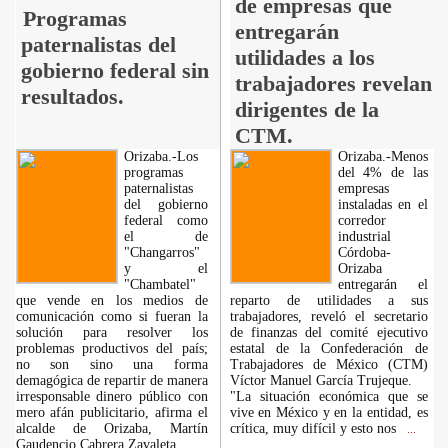
de empresas que
Programas
entregarán
paternalistas del
utilidades a los
gobierno federal sin
trabajadores revelan
resultados.
dirigentes de la
CTM.
Orizaba.-Los
Orizaba.-Menos
programas
del 4% de las
paternalistas
empresas
del gobierno
instaladas en el
federal como
corredor
el de
industrial
"Changarros"
Córdoba-
y el
Orizaba
"Chambatel"
entregarán el
que vende en los medios de
reparto de utilidades a sus
comunicación como si fueran la
trabajadores, reveló el secretario
solución para resolver los
de finanzas del comité ejecutivo
problemas productivos del país;
estatal de la Confederación de
no son sino una forma
Trabajadores de México (CTM)
demagógica de repartir de manera
Víctor Manuel García Trujeque.
irresponsable dinero público con
"La situación económica que se
mero afán publicitario, afirma el
vive en México y en la entidad, es
alcalde de Orizaba, Martín
crítica, muy difícil y esto nos
...
Gaudencio Cabrera Zavaleta.