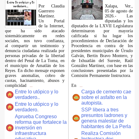
Por Claudia
Xalapa, Ver.,
Guerrero
05 de agosto de
Martínez.
2026.- Las
​Un Portal
diputadas y los
de la Internet,
diputados de la LXVII Legislatura
que ha sido atacado
determinaron por mayoría
sistemáticamente en redes
calificada si ha lugar los
sociales, nos tuvo confianza,
procedimientos de Declaración de
al compartir un testimonio y
Procedencia en contra de los
denuncia ciudadana realizada por
presidentes municipales de Úrsulo
personas privadas de la libertad
Galván, Bertín Bravo Montero, y
dentro del Penal de La Toma, en
de Ixhuatlán del Sureste, Raúl
el municipio de Amatlán de los
González Martínez, con base en las
Reyes. En dicho mensaje exponen
conclusiones presentadas por la
graves anomalías, cobro de
Comisión Permanente Instructora.
cuotas, hacinamiento, abusos y
complicidad
En
...
...
Entre lo utópico y lo
Carga de cemento cae
verdadero..
sobre el asfalto en la
autopista.
Entre lo utópico y lo
verdadero.
SSP libera a tres
presuntos ladrones y
Aprueba Congreso
genera malestar de
reforma que fortalece la
habitantes de La Perla
inversión en
infraestructura
Realiza Comisión
educativa.
Instructora dos