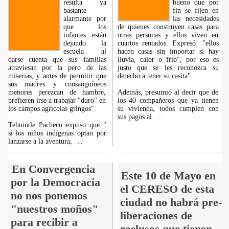
resulta ya
bueno que por
bastante
fin se fijen en
alarmante por
las necesidades
que los
de quienes construyen casas para
infantes están
otras personas y ellos viven en
dejando la
cuartos rentados. Expresó: "ellos
escuela al
hacen casas sin importar si hay
darse cuenta que sus familias
lluvia, calor o frío", por eso es
atraviesan por la pero de las
justo que se les reconozca su
miserias, y antes de permitir que
derecho a tener su casita".
sus madres y consanguíneos
menores perezcan de hambre,
Además, presumió al decir que de
prefieren irse a trabajar "duro" en
los 40 compañeros que ya tienen
los campos agrícolas gringos".
su vivienda, todos cumplen con
sus pagos al
...
Tehuintle Pacheco expuso que "
si los niños indígenas optan por
lanzarse a la aventura,
...
En Convergencia
Este 10 de Mayo en
por la Democracia
el CERESO de esta
no nos ponemos
ciudad no habrá pre-
"nuestros moños"
liberaciones de
para recibir a
reclusos que tienen