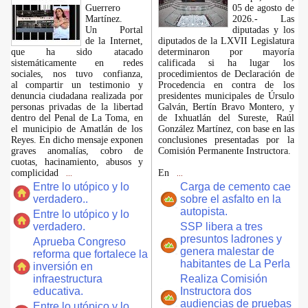
Guerrero
05 de agosto de
Martínez.
2026.- Las
​Un Portal
diputadas y los
de la Internet,
diputados de la LXVII Legislatura
que ha sido atacado
determinaron por mayoría
sistemáticamente en redes
calificada si ha lugar los
sociales, nos tuvo confianza,
procedimientos de Declaración de
al compartir un testimonio y
Procedencia en contra de los
denuncia ciudadana realizada por
presidentes municipales de Úrsulo
personas privadas de la libertad
Galván, Bertín Bravo Montero, y
dentro del Penal de La Toma, en
de Ixhuatlán del Sureste, Raúl
el municipio de Amatlán de los
González Martínez, con base en las
Reyes. En dicho mensaje exponen
conclusiones presentadas por la
graves anomalías, cobro de
Comisión Permanente Instructora.
cuotas, hacinamiento, abusos y
complicidad
En
...
...
Entre lo utópico y lo
Carga de cemento cae
verdadero..
sobre el asfalto en la
autopista.
Entre lo utópico y lo
verdadero.
SSP libera a tres
presuntos ladrones y
Aprueba Congreso
genera malestar de
reforma que fortalece la
habitantes de La Perla
inversión en
infraestructura
Realiza Comisión
educativa.
Instructora dos
audiencias de pruebas
Entre lo utópico y lo