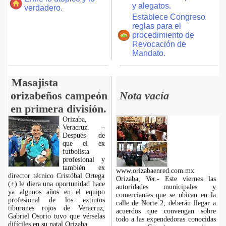
y alegatos.
verdadero.
Establece Congreso
reglas para el
procedimiento de
Revocación de
Mandato.
Masajista
orizabeños campeón
Nota vacía
en primera división.
Orizaba,
Veracruz. -
Después de
que el ex
futbolista
profesional y
también ex
www.orizabaenred.com.mx
director técnico Cristóbal Ortega
Orizaba, Ver.- Este viernes las
(+) le diera una oportunidad hace
autoridades municipales y
ya algunos años en el equipo
comerciantes que se ubican en la
profesional de los extintos
calle de Norte 2, deberán llegar a
tiburones rojos de Veracruz,
acuerdos que convengan sobre
Gabriel Osorio tuvo que vérselas
todo a las expendedoras conocidas
difíciles en su natal Orizaba.