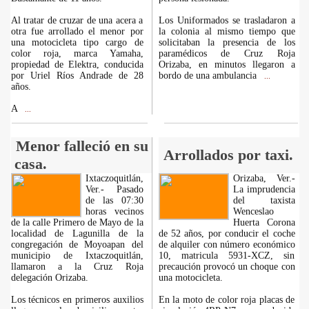
Al tratar de cruzar de una acera a
Los Uniformados se trasladaron a
otra fue arrollado el menor por
la colonia al mismo tiempo que
una motocicleta tipo cargo de
solicitaban la presencia de los
color roja, marca Yamaha,
paramédicos de Cruz Roja
propiedad de Elektra, conducida
Orizaba, en minutos llegaron a
por Uriel Ríos Andrade de 28
bordo de una ambulancia
...
años.
A
...
Menor falleció en su
Arrollados por taxi.
casa.
Ixtaczoquitlán,
Orizaba, Ver.-
Ver.- Pasado
La imprudencia
de las 07:30
del taxista
horas vecinos
Wenceslao
de la calle Primero de Mayo de la
Huerta Corona
localidad de Lagunilla de la
de 52 años, por conducir el coche
congregación de Moyoapan del
de alquiler con número económico
municipio de Ixtaczoquitlán,
10, matricula 5931-XCZ, sin
llamaron a la Cruz Roja
precaución provocó un choque con
delegación Orizaba.
una motocicleta.
Los técnicos en primeros auxilios
En la moto de color roja placas de