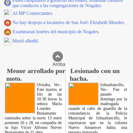
Piden campiranos a gobierno del estado, rehabilite caminos
que conducen a las congregaciones de Nogales.
Al MP Comerciantes.
No hay despojo a locatarios de San José: Elizabeth Morales.
Examinaran hoteles del municipio de Nogales.
Murió albañil.
Arriba
Menor arrollado por
Lesionado con un
moto.
hacha.
Orizaba, Ver.-
Ixhuatlancillo,
Este martes al
Ver.- Fue el
filo de las
pasado
10:30 horas la
domingo por la
señora María
madrugada
Lourdes
cuando el cabo de guardia de la
Bustamante
comandancia de la Policía
caminaba sobre la norte 13 entre
Municipal de Ixhuatlancillo, le
poniente 26 y 28, en compañía de
reportaron que en la colonia
su hijo Víctor Alfonso Nieves
Nuevo Amanecer había una
Bustamante de 11 años.
persona lesionada.