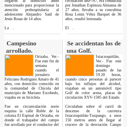
llegaron al domicilio antes
circulación 4RP-N7, era conducida
mencionado para proporcionar la
por Jonathan Espinoza Almansa de
atención prehospitalaria al
27 años, llevaba a su concubina
adolescente Alejandro Saúl de
Rosa Lenin Vélez Barquet de 36
Jesús Rosas de 14 años.
años; resultó lesionada.
La
El
...
...
Campesino
Se accidentan los de
arrollado.
una Golf.
Orizaba, Ver.-
Ixtaczoquitlán,
Fue este fin de
Ver.- Fue este
semana
domingo
cuando el
pasado de las
jornalero
19:20 horas,
Feliciano Rodríguez Amaro de 41
cuando cinco personas al parecer
años, con domicilio conocido en
bajo los influjos del alcohol,
la comunidad de Chicola del
viajaban en un automóvil tipo
municipio de Mariano Escobedo,
Golf de color arena, placas de
viajaba en su bicicleta.
circulación XYV-1585 del Estado.
Fue en circunvalación norte
Circulaban sobre el carril de
esquina la calle Roble de la
descenso de la carretera
colonia El Espinal de Orizaba, en
Ixtaczoquitlán-Tuxpango, a unos
donde el trabajador del campo
150 metros antes de llegar al
fue arrollado por el conductor del
crucero de la desviación Campo