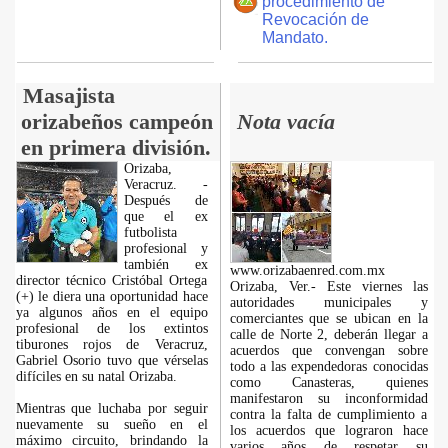
procedimiento de
Revocación de
Mandato.
Masajista
orizabeños campeón
Nota vacía
en primera división.
Orizaba,
Veracruz. -
Después de
que el ex
futbolista
profesional y
también ex
www.orizabaenred.com.mx
director técnico Cristóbal Ortega
Orizaba, Ver.- Este viernes las
(+) le diera una oportunidad hace
autoridades municipales y
ya algunos años en el equipo
comerciantes que se ubican en la
profesional de los extintos
calle de Norte 2, deberán llegar a
tiburones rojos de Veracruz,
acuerdos que convengan sobre
Gabriel Osorio tuvo que vérselas
todo a las expendedoras conocidas
difíciles en su natal Orizaba.
como Canasteras, quienes
manifestaron su inconformidad
Mientras que luchaba por seguir
contra la falta de cumplimiento a
nuevamente su sueño en el
los acuerdos que lograron hace
máximo circuito, brindando la
varios años de respetar su