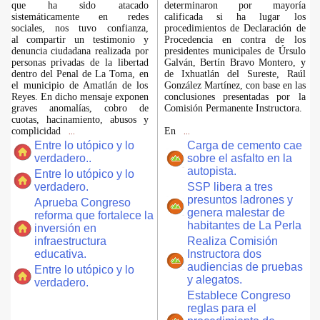
que ha sido atacado
determinaron por mayoría
sistemáticamente en redes
calificada si ha lugar los
sociales, nos tuvo confianza,
procedimientos de Declaración de
al compartir un testimonio y
Procedencia en contra de los
denuncia ciudadana realizada por
presidentes municipales de Úrsulo
personas privadas de la libertad
Galván, Bertín Bravo Montero, y
dentro del Penal de La Toma, en
de Ixhuatlán del Sureste, Raúl
el municipio de Amatlán de los
González Martínez, con base en las
Reyes. En dicho mensaje exponen
conclusiones presentadas por la
graves anomalías, cobro de
Comisión Permanente Instructora.
cuotas, hacinamiento, abusos y
complicidad
En
...
...
Entre lo utópico y lo
Carga de cemento cae
verdadero..
sobre el asfalto en la
autopista.
Entre lo utópico y lo
verdadero.
SSP libera a tres
presuntos ladrones y
Aprueba Congreso
genera malestar de
reforma que fortalece la
habitantes de La Perla
inversión en
infraestructura
Realiza Comisión
educativa.
Instructora dos
audiencias de pruebas
Entre lo utópico y lo
y alegatos.
verdadero.
Establece Congreso
reglas para el