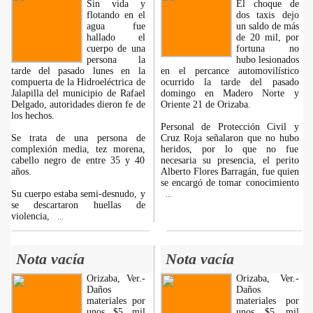
Sin vida y
El choque de
flotando en el
dos taxis dejo
agua fue
un saldo de más
hallado el
de 20 mil, por
cuerpo de una
fortuna no
persona la
hubo lesionados
tarde del pasado lunes en la
en el percance automovilístico
compuerta de la Hidroeléctrica de
ocurrido la tarde del pasado
Jalapilla del municipio de Rafael
domingo en Madero Norte y
Delgado, autoridades dieron fe de
Oriente 21 de Orizaba.
los hechos.
Personal de Protección Civil y
Se trata de una persona de
Cruz Roja señalaron que no hubo
complexión media, tez morena,
heridos, por lo que no fue
cabello negro de entre 35 y 40
necesaria su presencia, el perito
años.
Alberto Flores Barragán, fue quien
se encargó de tomar conocimiento
Su cuerpo estaba semi-desnudo, y
...
se descartaron huellas de
violencia,
...
Nota vacía
Nota vacía
Orizaba, Ver.-
Orizaba, Ver.-
Daños
Daños
materiales por
materiales por
unos $5 mil
unos $5 mil