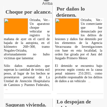
Arriba
Por daños lo
Choque por alcance.
detienen.
Orizaba, Ver.-
Orizaba, Ver.-
Un aparatoso
Un comerciante
choque
que fue
vehicular se
denunciado por
registro la
los delitos de
mañana de ayer en el carril de
lesiones y daños fue detenido por
bajada de la autopista, en el
los elementos de la Agencia
kilómetro 268+300, tramo
Veracruzana de Investigaciones
Nogales-Orizaba,
con base en esta localidad, la
afortunadamente no hubo
orden fue girada por el Juez del
víctimas que lamentar.
Juzgado Primero Menor.
Sólo daños materiales que
El detenido se encuentra bajo
superan la cantidad de treinta mil
proceso según consta en la causa
pesos, al lugar de los hechos se
penal número 251/2011, como
presentaron personal de La
probable responsable de los delitos
Unidad de Atención Hospitalaria
de daños a un vehículo
...
de Caminos y Puentes Federales,
...
Lo despojan de
Saquean vivienda.