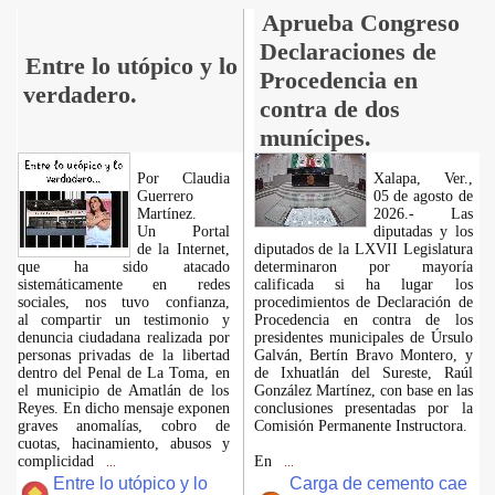
Aprueba Congreso
Declaraciones de
Entre lo utópico y lo
Procedencia en
verdadero.
contra de dos
munícipes.
Por Claudia
Xalapa, Ver.,
Guerrero
05 de agosto de
Martínez.
2026.- Las
​Un Portal
diputadas y los
de la Internet,
diputados de la LXVII Legislatura
que ha sido atacado
determinaron por mayoría
sistemáticamente en redes
calificada si ha lugar los
sociales, nos tuvo confianza,
procedimientos de Declaración de
al compartir un testimonio y
Procedencia en contra de los
denuncia ciudadana realizada por
presidentes municipales de Úrsulo
personas privadas de la libertad
Galván, Bertín Bravo Montero, y
dentro del Penal de La Toma, en
de Ixhuatlán del Sureste, Raúl
el municipio de Amatlán de los
González Martínez, con base en las
Reyes. En dicho mensaje exponen
conclusiones presentadas por la
graves anomalías, cobro de
Comisión Permanente Instructora.
cuotas, hacinamiento, abusos y
complicidad
En
...
...
Entre lo utópico y lo
Carga de cemento cae