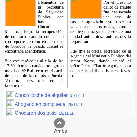
Elementos de
Por el presunto
la Secretaría
delito de fraude
de Seguridad
fue denunciada
Pública con
una ama de
base en
casa, el agraviado resultó ser un
Ciudad
vendedor de autos usados, la mujer
Mendoza, logró la recuperación
se niega a pagar el costo de una
de un tracto camión que cuenta
unidad automotriz, autoridades la
con reporte de robo en la ciudad
requerirán.
de Córdoba, la pesada unidad se
encontraba abandonada.
Fue ante el oficial secretario de la
Agencia del Ministerio Público del
Fue este miércoles al filo de las
sector Norte, donde acudió el
17:30 horas cuando un grupo
señor Pedro Chacón Aguilar, para
móvil de SSP al recorrer el carril
denunciar a Liliana Blanco Reyes,
de bajada de la autopista Puebla-
con
...
Veracruz, descubrió en el
kilómetro
...
Chocó coche de alquiler.
01/12/11
Ahogado en compuerta.
29/11/11
Chocaron dos taxis.
29/11/11
Arriba