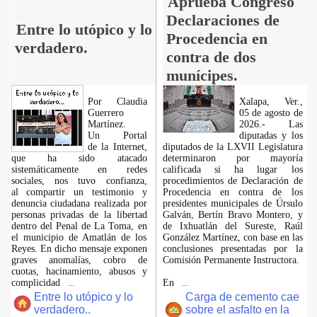
Aprueba Congreso
Declaraciones de
Entre lo utópico y lo
Procedencia en
verdadero.
contra de dos
munícipes.
Por Claudia
Xalapa, Ver.,
Guerrero
05 de agosto de
Martínez.
2026.- Las
​Un Portal
diputadas y los
de la Internet,
diputados de la LXVII Legislatura
que ha sido atacado
determinaron por mayoría
sistemáticamente en redes
calificada si ha lugar los
sociales, nos tuvo confianza,
procedimientos de Declaración de
al compartir un testimonio y
Procedencia en contra de los
denuncia ciudadana realizada por
presidentes municipales de Úrsulo
personas privadas de la libertad
Galván, Bertín Bravo Montero, y
dentro del Penal de La Toma, en
de Ixhuatlán del Sureste, Raúl
el municipio de Amatlán de los
González Martínez, con base en las
Reyes. En dicho mensaje exponen
conclusiones presentadas por la
graves anomalías, cobro de
Comisión Permanente Instructora.
cuotas, hacinamiento, abusos y
complicidad
En
...
...
Entre lo utópico y lo
Carga de cemento cae
verdadero..
sobre el asfalto en la