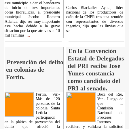
este municipio a dar el banderazo
de inicio de tres importantes
Carlos Blackaller Ayala, líder
obras hidráulicas, el presidente
nacional de los productores de
municipal Jacobo Romero
caña de la CNPR tras una reunión
Atlahua, dijo ser muy importante
con representantes de diversos
este hecho debido a la grave
ingenios, dijo que las lluvias que
situación por la que atraviesan 10
se
...
mil familias
...
En la Convención
Estatal de Delegados
Prevención del delito
del PRI recibe José
en colonias de
Yunes constancia
Fortín.
como candidato del
PRI al senado.
Fortín, Ver.-
Boca del Río,
Más de 120
Ver.- Luego de
personas de la
que la
colonia Santa
Comisión
Leticia
Nacional de
participaron
Procesos
en la plática de prevención del
Internos
delito que ofreció la
recibiera y validara la solicitud