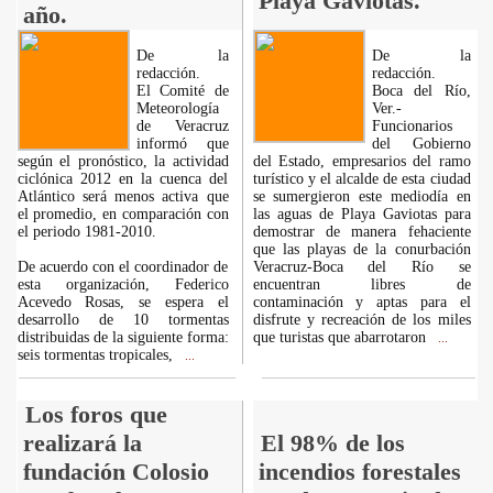
Playa Gaviotas.
año.
De la
De la
redacción.
redacción.
El Comité de
Boca del Río,
Meteorología
Ver.-
de Veracruz
Funcionarios
informó que
del Gobierno
según el pronóstico, la actividad
del Estado, empresarios del ramo
ciclónica 2012 en la cuenca del
turístico y el alcalde de esta ciudad
Atlántico será menos activa que
se sumergieron este mediodía en
el promedio, en comparación con
las aguas de Playa Gaviotas para
el periodo 1981-2010.
demostrar de manera fehaciente
que las playas de la conurbación
De acuerdo con el coordinador de
Veracruz-Boca del Río se
esta organización, Federico
encuentran libres de
Acevedo Rosas, se espera el
contaminación y aptas para el
desarrollo de 10 tormentas
disfrute y recreación de los miles
distribuidas de la siguiente forma:
que turistas que abarrotaron
...
seis tormentas tropicales,
...
Los foros que
realizará la
El 98% de los
fundación Colosio
incendios forestales