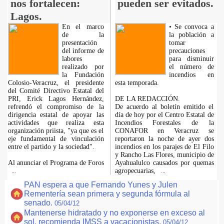
nos fortalecen:
pueden ser evitados.
Lagos.
En el marco
• Se convoca a
de la
la población a
presentación
tomar
del informe de
precauciones
labores
para disminuir
realizado por
el número de
la Fundación
incendios en
Colosio-Veracruz, el presidente
esta temporada.
del Comité Directivo Estatal del
PRI, Erick Lagos Hernández,
DE LA REDACCIÓN.
refrendó el compromiso de la
De acuerdo al boletín emitido el
dirigencia estatal de apoyar las
día de hoy por el Centro Estatal de
actividades que realiza esta
Incendios Forestales de la
organización priista, "ya que es el
CONAFOR en Veracruz se
eje fundamental de vinculación
reportaron la noche de ayer dos
entre el partido y la sociedad".
incendios en los parajes de El Filo
y Rancho Las Flores, municipio de
Al anunciar el Programa de Foros
Ayahualulco causados por quemas
agropecuarias,
...
...
PAN espera a que Fernando Yunes y Julen
Rementería sean primera y segunda fórmula al
senado.
05/04/12
Mantenerse hidratado y no exponerse en exceso al
sol, recomienda IMSS a vacacionistas.
05/04/12