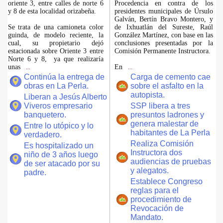
oriente 3, entre calles de norte 6
Procedencia en contra de los
y 8 de esta localidad orizabeña.
presidentes municipales de Úrsulo
Galván, Bertín Bravo Montero, y
Se trata de una camioneta color
de Ixhuatlán del Sureste, Raúl
guinda, de modelo reciente, la
González Martínez, con base en las
cual, su propietario dejó
conclusiones presentadas por la
estacionada sobre Oriente 3 entre
Comisión Permanente Instructora.
Norte 6 y 8, ya que realizaría
unas
En
...
...
Continúa la entrega de
Carga de cemento cae
obras en La Perla.
sobre el asfalto en la
autopista.
Liberan a Jesús Alberto
Viveros empresario
SSP libera a tres
banquetero.
presuntos ladrones y
genera malestar de
Entre lo utópico y lo
habitantes de La Perla
verdadero.
Realiza Comisión
Es hospitalizado un
Instructora dos
niño de 3 años luego
audiencias de pruebas
de ser atacado por su
y alegatos.
padre.
Establece Congreso
reglas para el
procedimiento de
Revocación de
Mandato.