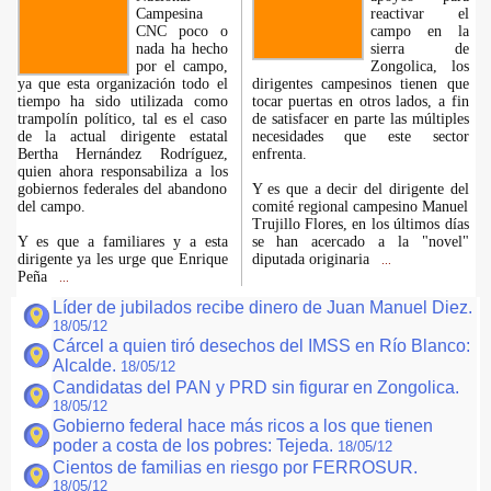
Campesina
reactivar el
CNC poco o
campo en la
nada ha hecho
sierra de
por el campo,
Zongolica, los
ya que esta organización todo el
dirigentes campesinos tienen que
tiempo ha sido utilizada como
tocar puertas en otros lados, a fin
trampolín político, tal es el caso
de satisfacer en parte las múltiples
de la actual dirigente estatal
necesidades que este sector
Bertha Hernández Rodríguez,
enfrenta.
quien ahora responsabiliza a los
gobiernos federales del abandono
Y es que a decir del dirigente del
del campo.
comité regional campesino Manuel
Trujillo Flores, en los últimos días
Y es que a familiares y a esta
se han acercado a la "novel"
dirigente ya les urge que Enrique
diputada originaria
...
Peña
...
Líder de jubilados recibe dinero de Juan Manuel Diez.
18/05/12
Cárcel a quien tiró desechos del IMSS en Río Blanco:
Alcalde.
18/05/12
Candidatas del PAN y PRD sin figurar en Zongolica.
18/05/12
Gobierno federal hace más ricos a los que tienen
poder a costa de los pobres: Tejeda.
18/05/12
Cientos de familias en riesgo por FERROSUR.
18/05/12