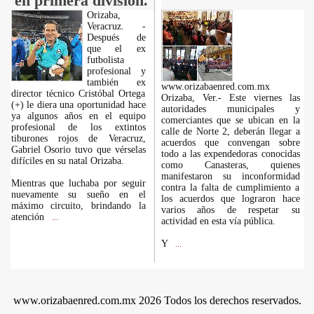
en primera división.
Orizaba,
Veracruz. -
Después de
que el ex
futbolista
profesional y
también ex
www.orizabaenred.com.mx
director técnico Cristóbal Ortega
Orizaba, Ver.- Este viernes las
(+) le diera una oportunidad hace
autoridades municipales y
ya algunos años en el equipo
comerciantes que se ubican en la
profesional de los extintos
calle de Norte 2, deberán llegar a
tiburones rojos de Veracruz,
acuerdos que convengan sobre
Gabriel Osorio tuvo que vérselas
todo a las expendedoras conocidas
difíciles en su natal Orizaba.
como Canasteras, quienes
manifestaron su inconformidad
Mientras que luchaba por seguir
contra la falta de cumplimiento a
nuevamente su sueño en el
los acuerdos que lograron hace
máximo circuito, brindando la
varios años de respetar su
atención
...
actividad en esta vía pública.
Y
...
www.orizabaenred.com.mx 2026 Todos los derechos reservados.