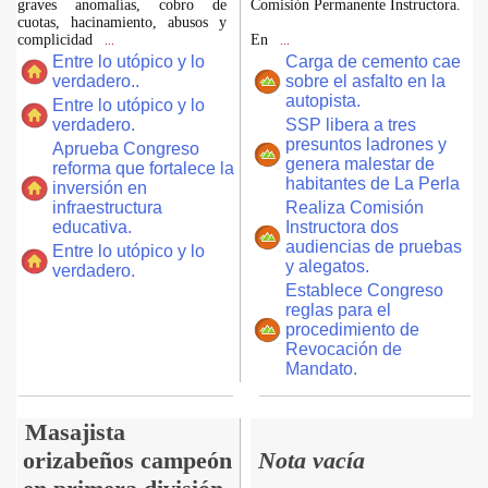
graves anomalías, cobro de
Comisión Permanente Instructora.
cuotas, hacinamiento, abusos y
complicidad
En
...
...
Entre lo utópico y lo
Carga de cemento cae
verdadero..
sobre el asfalto en la
autopista.
Entre lo utópico y lo
verdadero.
SSP libera a tres
presuntos ladrones y
Aprueba Congreso
genera malestar de
reforma que fortalece la
habitantes de La Perla
inversión en
infraestructura
Realiza Comisión
educativa.
Instructora dos
audiencias de pruebas
Entre lo utópico y lo
y alegatos.
verdadero.
Establece Congreso
reglas para el
procedimiento de
Revocación de
Mandato.
Masajista
orizabeños campeón
Nota vacía