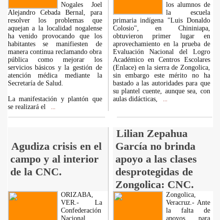
Nogales Joel
los alumnos de
Alejandro Cebada Bernal, para
la escuela
resolver los problemas que
primaria indígena "Luis Donaldo
aquejan a la localidad nogalense
Colosio", en Chininiapa,
ha venido provocando que los
obtuvieron primer lugar en
habitantes se manifiesten de
aprovechamiento en la prueba de
manera continua reclamando obra
Evaluación Nacional del Logro
pública como mejorar los
Académico en Centros Escolares
servicios básicos y la gestión de
(Enlace) en la sierra de Zongolica,
atención médica mediante la
sin embargo este mérito no ha
Secretaría de Salud.
bastado a las autoridades para que
su plantel cuente, aunque sea, con
La manifestación y plantón que
aulas didácticas,
...
se realizará el
...
Lilian Zepahua
Agudiza crisis en el
García no brinda
campo y al interior
apoyo a las clases
de la CNC.
desprotegidas de
Zongolica: CNC.
ORIZABA,
Zongolica,
VER.- La
Veracruz.- Ante
Confederación
la falta de
Nacional
apoyos para