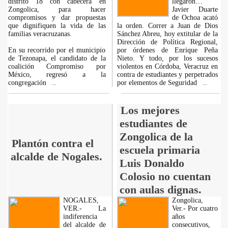
distrito 18 con cabecera en
llegaron…
Zongolica, para hacer
Javier Duarte
compromisos y dar propuestas
de Ochoa acató
que dignifiquen la vida de las
la orden. Correr a Juan de Dios
familias veracruzanas.
Sánchez Abreu, hoy extitular de la
Dirección de Política Regional,
En su recorrido por el municipio
por órdenes de Enrique Peña
de Tezonapa, el candidato de la
Nieto. Y todo, por los sucesos
coalición Compromiso por
violentos en Córdoba, Veracruz en
México, regresó a la
contra de estudiantes y perpetrados
congregación
por elementos de Seguridad
...
...
Los mejores
estudiantes de
Zongolica de la
Plantón contra el
escuela primaria
alcalde de Nogales.
Luis Donaldo
Colosio no cuentan
con aulas dignas.
NOGALES,
Zongolica,
VER.- La
Ver.- Por cuatro
indiferencia
años
del alcalde de
consecutivos,