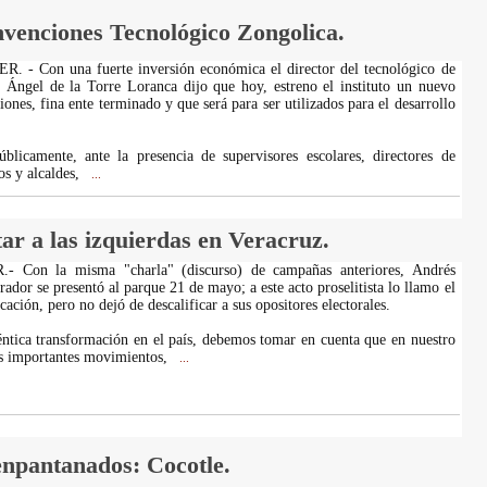
nvenciones Tecnológico Zongolica.
- Con una fuerte inversión económica el director del tecnológico de
 Ángel de la Torre Loranca dijo que hoy, estreno el instituto un nuevo
ones, fina ente terminado y que será para ser utilizados para el desarrollo
blicamente, ante la presencia de supervisores escolares, directores de
os y alcaldes,
...
r a las izquierdas en Veracruz.
Con la misma "charla" (discurso) de campañas anteriores, Andrés
dor se presentó al parque 21 de mayo; a este acto proselitista lo llamo el
icación, pero no dejó de descalificar a sus opositores electorales.
ntica transformación en el país, debemos tomar en cuenta que en nuestro
es importantes movimientos,
...
enpantanados: Cocotle.