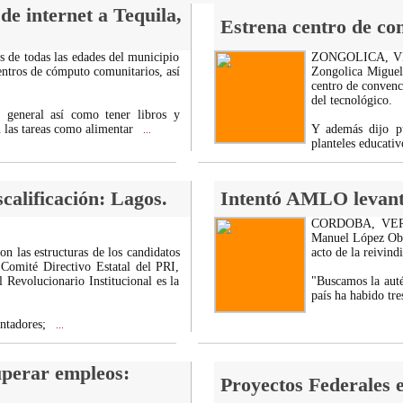
e internet a Tequila,
Estrena centro de co
 de todas las edades del municipio
ZONGOLICA, VER. 
entros de cómputo comunitarios, así
Zongolica Miguel
centro de convenci
del tecnológico.
n general así como tener libros y
 las tareas como alimentar
Y además dijo pú
...
planteles educativ
calificación: Lagos.
Intentó AMLO levanta
CORDOBA, VER.- 
Manuel López Obra
as estructuras de los candidatos
acto de la reivind
l Comité Directivo Estatal del PRI,
Revolucionario Institucional es la
"Buscamos la auté
país ha habido tr
entadores;
...
uperar empleos:
Proyectos Federales 