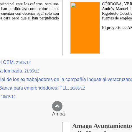
ncipal ente los cañeros, será una
CÓRDOBA, VER.- M
se han perdido así como colocar mas
Andrés Manuel L
se cuentan con decenas aquí solo son
Rigoberto Cocotle
a cara pero que si han perjudicado
fuentes de empleo
El proyecto de A
 el CEM.
21/05/12
la tumbada.
21/05/12
ial de los ex trabajadores de la compañía industrial veracruzan
la Banca para emprendedores: TLL.
18/05/12
.
18/05/12
Arriba
Amaga Ayuntamiento c