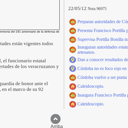
22/05/12
Nota 96975
Preparan autoridades de Cór
Presenta Francisco Portilla
ceremonia del 191 aniversario de la defensa de
Supervisa Portilla Bonilla t
rtades están vigentes todos
Inauguran autoridades estat
artesanos.
Dan a conocer resultados d
, el funcionario estatal
bertades de los veracruzanos y
Córdoba no es foco rojo en s
Córdoba vuelve a ser punta 
guardia de honor ante el
Caleidoscopio.
 en el marco de su 92
Inaugura Francisco Portilla 
Caleidoscopio.
Arriba