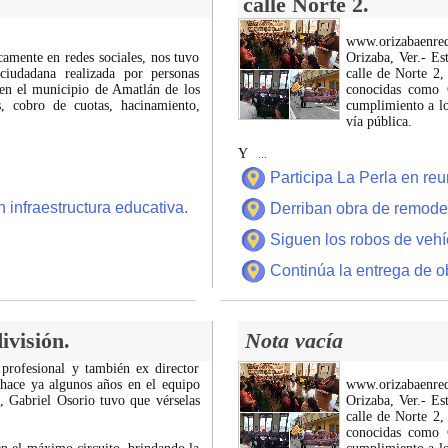
calle Norte 2.
www.orizabaenre
icamente en redes sociales, nos tuvo
Orizaba, Ver.- Es
ciudadana realizada por personas
calle de Norte 2,
 en el municipio de Amatlán de los
conocidas como C
 cobro de cuotas, hacinamiento,
cumplimiento a lo
vía pública.
Y
...
Participa La Perla en r
 infraestructura educativa.
Derriban obra de remode
Siguen los robos de vehí
Continúa la entrega de o
ivisión.
Nota vacía
 profesional y también ex director
 hace ya algunos años en el equipo
www.orizabaenre
z, Gabriel Osorio tuvo que vérselas
Orizaba, Ver.- Es
calle de Norte 2,
conocidas como C