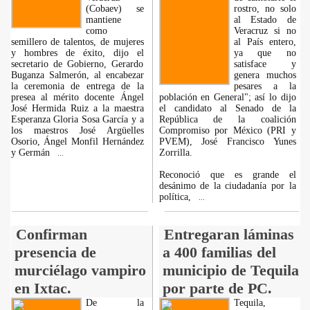
(Cobaev) se
rostro, no solo
mantiene
al Estado de
como
Veracruz si no
semillero de talentos, de mujeres
al País entero,
y hombres de éxito, dijo el
ya que no
secretario de Gobierno, Gerardo
satisface y
Buganza Salmerón, al encabezar
genera muchos
la ceremonia de entrega de la
pesares a la
presea al mérito docente Ángel
población en General"; así lo dijo
José Hermida Ruiz a la maestra
el candidato al Senado de la
Esperanza Gloria Sosa García y a
República de la coalición
los maestros José Argüelles
Compromiso por México (PRI y
Osorio, Ángel Monfil Hernández
PVEM), José Francisco Yunes
y Germán
Zorrilla.
...
Reconoció que es grande el
desánimo de la ciudadanía por la
política,
...
Confirman
Entregaran láminas
presencia de
a 400 familias del
murciélago vampiro
municipio de Tequila
en Ixtac.
por parte de PC.
De la
Tequila,