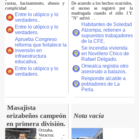
cuotas, hacinamiento, abusos y
De acuerdo a los hechos ocurridos,
complicidad
el suceso se registró por la
...
madrugada cuando el niño J.Y.
Entre lo utópico y lo
"N" sufrió
...
verdadero..
Habitantes de Soledad
Entre lo utópico y lo
Atzompa, retienen a
verdadero.
supuestos trabajadores
Aprueba Congreso
de la CFE.
reforma que fortalece la
Se incendia vivienda
inversión en
en Novillero Chico de
infraestructura
Rafael Delgado.
educativa.
Omealca registra otro
Entre lo utópico y lo
asesinato a balazos.
verdadero.
Responde alcalde a
pobladores de La
Perla.
Masajista
orizabeños campeón
Nota vacía
en primera división.
Orizaba,
Veracruz. -