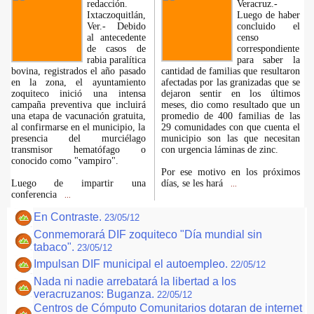
redacción.
Veracruz.-
Ixtaczoquitlán,
Luego de haber
Ver.- Debido
concluido el
al antecedente
censo
de casos de
correspondiente
rabia paralítica
para saber la
bovina, registrados el año pasado
cantidad de familias que resultaron
en la zona, el ayuntamiento
afectadas por las granizadas que se
zoquiteco inició una intensa
dejaron sentir en los últimos
campaña preventiva que incluirá
meses, dio como resultado que un
una etapa de vacunación gratuita,
promedio de 400 familias de las
al confirmarse en el municipio, la
29 comunidades con que cuenta el
presencia del murciélago
municipio son las que necesitan
transmisor hematófago o
con urgencia láminas de zinc.
conocido como "vampiro".
Por ese motivo en los próximos
Luego de impartir una
días, se les hará
...
conferencia
...
En Contraste.
23/05/12
Conmemorará DIF zoquiteco "Día mundial sin
tabaco".
23/05/12
Impulsan DIF municipal el autoempleo.
22/05/12
Nada ni nadie arrebatará la libertad a los
veracruzanos: Buganza.
22/05/12
Centros de Cómputo Comunitarios dotaran de internet