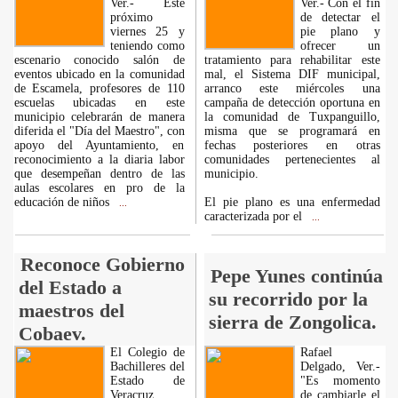
Ver.- Este
Ver.- Con el fin
próximo
de detectar el
viernes 25 y
pie plano y
teniendo como
ofrecer un
escenario conocido salón de
tratamiento para rehabilitar este
eventos ubicado en la comunidad
mal, el Sistema DIF municipal,
de Escamela, profesores de 110
arranco este miércoles una
escuelas ubicadas en este
campaña de detección oportuna en
municipio celebrarán de manera
la comunidad de Tuxpanguillo,
diferida el "Día del Maestro", con
misma que se programará en
apoyo del Ayuntamiento, en
fechas posteriores en otras
reconocimiento a la diaria labor
comunidades pertenecientes al
que desempeñan dentro de las
municipio.
aulas escolares en pro de la
educación de niños
El pie plano es una enfermedad
...
caracterizada por el
...
Reconoce Gobierno
Pepe Yunes continúa
del Estado a
su recorrido por la
maestros del
sierra de Zongolica.
Cobaev.
El Colegio de
Rafael
Bachilleres del
Delgado, Ver.-
Estado de
"Es momento
Veracruz
de cambiarle el