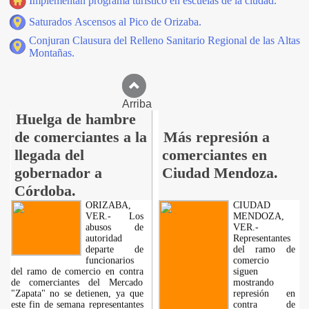
Implementan programa turístico en escuelas de la ciudad.
Saturados Ascensos al Pico de Orizaba.
Conjuran Clausura del Relleno Sanitario Regional de las Altas
Montañas.
Arriba
Huelga de hambre
de comerciantes a la
Más represión a
llegada del
comerciantes en
gobernador a
Ciudad Mendoza.
Córdoba.
ORIZABA,
CIUDAD
VER.- Los
MENDOZA,
abusos de
VER.-
autoridad
Representantes
departe de
del ramo de
funcionarios
comercio
del ramo de comercio en contra
siguen
de comerciantes del Mercado
mostrando
"Zapata" no se detienen, ya que
represión en
este fin de semana representantes
contra de