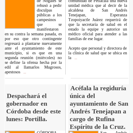
de Nogales se
comunidad de Petlacala una nueva
rehusó a pedir
unidad médica que al decir de la
disculpas
alcaldesa de San Andrés
públicas a los
Tenejapan, Esperanza
campesinos
Tzopoiyactle Juárez requerirá de
que se
que la secretaría de salud en el
manifestaron
estado la equipe y autorice un
en su contra la semana pasada, es
médico oficial para atender a las
por eso que otro contingente
familias de ese lugar.
regresará a plantarse nuevamente
ante el ayuntamiento de este
Acepto que personal y directora de
municipio, si es que en una
la clínica de salud que se ubica en
segunda reunión (miércoles) no
la
...
se define la ofensa hecha por la
edil al llamarlos Mugrosos,
apestosos
...
Acéfala la regiduría
Despachará el
única del
gobernador en
ayuntamiento de San
Córdoba desde este
Andrés Tenejapan a
lunes: Portilla.
cargo de Rufina
Espíritu de la Cruz.
CÓRDOBA,
San Andrés