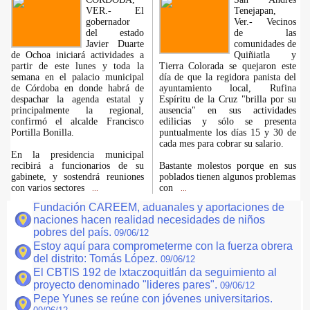
VER.- El
Tenejapan,
gobernador
Ver.- Vecinos
del estado
de las
Javier Duarte
comunidades de
de Ochoa iniciará actividades a
Quiñiatla y
partir de este lunes y toda la
Tierra Colorada se quejaron este
semana en el palacio municipal
día de que la regidora panista del
de Córdoba en donde habrá de
ayuntamiento local, Rufina
despachar la agenda estatal y
Espíritu de la Cruz "brilla por su
principalmente la regional,
ausencia" en sus actividades
confirmó el alcalde Francisco
edilicias y sólo se presenta
Portilla Bonilla.
puntualmente los días 15 y 30 de
cada mes para cobrar su salario.
En la presidencia municipal
recibirá a funcionarios de su
Bastante molestos porque en sus
gabinete, y sostendrá reuniones
poblados tienen algunos problemas
con varios sectores
con
...
...
Fundación CAREEM, aduanales y aportaciones de
naciones hacen realidad necesidades de niños
pobres del país.
09/06/12
Estoy aquí para comprometerme con la fuerza obrera
del distrito: Tomás López.
09/06/12
El CBTIS 192 de Ixtaczoquitlán da seguimiento al
proyecto denominado "lideres pares".
09/06/12
Pepe Yunes se reúne con jóvenes universitarios.