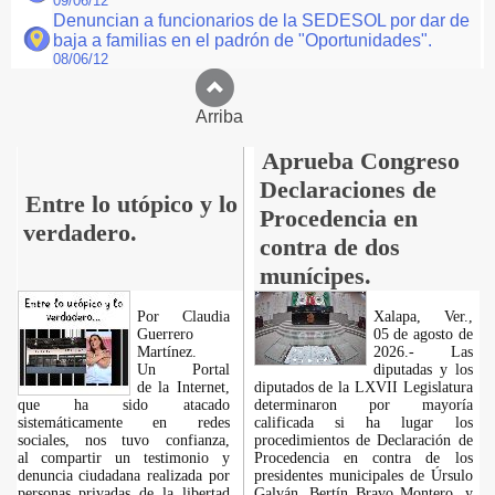
09/06/12
Denuncian a funcionarios de la SEDESOL por dar de
baja a familias en el padrón de "Oportunidades".
08/06/12
Arriba
Aprueba Congreso
Declaraciones de
Entre lo utópico y lo
Procedencia en
verdadero.
contra de dos
munícipes.
Por Claudia
Xalapa, Ver.,
Guerrero
05 de agosto de
Martínez.
2026.- Las
​Un Portal
diputadas y los
de la Internet,
diputados de la LXVII Legislatura
que ha sido atacado
determinaron por mayoría
sistemáticamente en redes
calificada si ha lugar los
sociales, nos tuvo confianza,
procedimientos de Declaración de
al compartir un testimonio y
Procedencia en contra de los
denuncia ciudadana realizada por
presidentes municipales de Úrsulo
personas privadas de la libertad
Galván, Bertín Bravo Montero, y