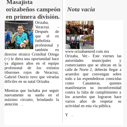
Masajista
orizabeños campeón
Nota vacía
en primera división.
Orizaba,
Veracruz. -
Después de
que el ex
futbolista
profesional y
también ex
www.orizabaenred.com.mx
director técnico Cristóbal Ortega
Orizaba, Ver.- Este viernes las
(+) le diera una oportunidad hace
autoridades municipales y
ya algunos años en el equipo
comerciantes que se ubican en la
profesional de los extintos
calle de Norte 2, deberán llegar a
tiburones rojos de Veracruz,
acuerdos que convengan sobre
Gabriel Osorio tuvo que vérselas
todo a las expendedoras conocidas
difíciles en su natal Orizaba.
como Canasteras, quienes
manifestaron su inconformidad
Mientras que luchaba por seguir
contra la falta de cumplimiento a
nuevamente su sueño en el
los acuerdos que lograron hace
máximo circuito, brindando la
varios años de respetar su
atención
...
actividad en esta vía pública.
Y
...