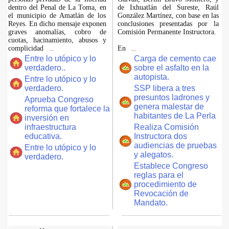
dentro del Penal de La Toma, en
de Ixhuatlán del Sureste, Raúl
el municipio de Amatlán de los
González Martínez, con base en las
Reyes. En dicho mensaje exponen
conclusiones presentadas por la
graves anomalías, cobro de
Comisión Permanente Instructora.
cuotas, hacinamiento, abusos y
complicidad
En
...
...
Entre lo utópico y lo
Carga de cemento cae
verdadero..
sobre el asfalto en la
autopista.
Entre lo utópico y lo
verdadero.
SSP libera a tres
presuntos ladrones y
Aprueba Congreso
genera malestar de
reforma que fortalece la
habitantes de La Perla
inversión en
infraestructura
Realiza Comisión
educativa.
Instructora dos
audiencias de pruebas
Entre lo utópico y lo
y alegatos.
verdadero.
Establece Congreso
reglas para el
procedimiento de
Revocación de
Mandato.