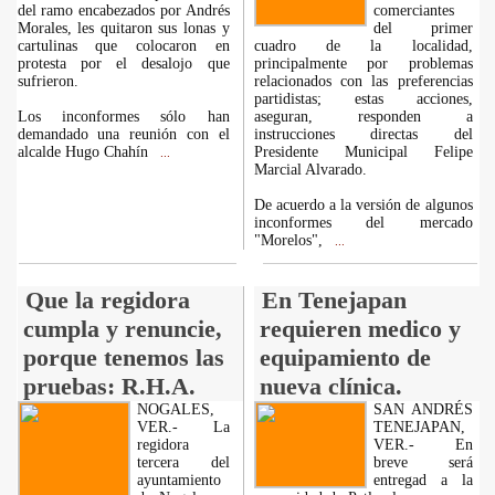
del ramo encabezados por Andrés
comerciantes
Morales, les quitaron sus lonas y
del primer
cartulinas que colocaron en
cuadro de la localidad,
protesta por el desalojo que
principalmente por problemas
sufrieron.
relacionados con las preferencias
partidistas; estas acciones,
Los inconformes sólo han
aseguran, responden a
demandado una reunión con el
instrucciones directas del
alcalde Hugo Chahín
Presidente Municipal Felipe
...
Marcial Alvarado.
De acuerdo a la versión de algunos
inconformes del mercado
"Morelos",
...
Que la regidora
En Tenejapan
cumpla y renuncie,
requieren medico y
porque tenemos las
equipamiento de
pruebas: R.H.A.
nueva clínica.
NOGALES,
SAN ANDRÉS
VER.- La
TENEJAPAN,
regidora
VER.- En
tercera del
breve será
ayuntamiento
entregad a la