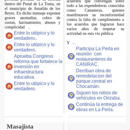
acuerdos que convengan sobre
dentro del Penal de La Toma, en
todo a las expendedoras conocidas
el municipio de Amatlán de los
como Canasteras, quienes
Reyes. En dicho mensaje exponen
manifestaron su inconformidad
graves anomalías, cobro de
contra la falta de cumplimiento a
cuotas, hacinamiento, abusos y
los acuerdos que lograron hace
complicidad
...
varios años de respetar su
Entre lo utópico y lo
actividad en esta vía pública.
verdadero..
Y
...
Entre lo utópico y lo
Participa La Perla en
verdadero.
reunión con
Aprueba Congreso
restauranteros de
reforma que fortalece la
CANIRAC.
inversión en
Derriban obra de
infraestructura
remodelacion del
educativa.
parque central en
Entre lo utópico y lo
Chocamán.
verdadero.
Siguen los robos de
vehículos en Orizaba.
Continúa la entrega de
obras en La Perla.
Masajista