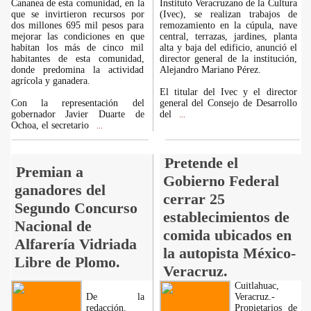
Cananea de esta comunidad, en la
Instituto Veracruzano de la Cultura
que se invirtieron recursos por
(Ivec), se realizan trabajos de
dos millones 695 mil pesos para
remozamiento en la cúpula, nave
mejorar las condiciones en que
central, terrazas, jardines, planta
habitan los más de cinco mil
alta y baja del edificio, anunció el
habitantes de esta comunidad,
director general de la institución,
donde predomina la actividad
Alejandro Mariano Pérez.
agrícola y ganadera.
El titular del Ivec y el director
Con la representación del
general del Consejo de Desarrollo
gobernador Javier Duarte de
del
...
Ochoa, el secretario
...
Pretende el
Premian a
Gobierno Federal
ganadores del
cerrar 25
Segundo Concurso
establecimientos de
Nacional de
comida ubicados en
Alfarería Vidriada
la autopista México-
Libre de Plomo.
Veracruz.
Cuitlahuac,
De la
Veracruz.-
redacción.
Propietarios de