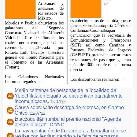
Artesanas y
25
artesanos de
los estados de
México,
establecimientos de comida que se
Morelos y Puebla obtuvieron los
ubican sobre la autopista Córdoba-
galardones del "Segundo
Cuitlahuac-Cosamaloapan
Concurso Nacional de Alfarería
denunciaron que la Secretaría de
Vidriada Libre de Plomo", los
Comunicaciones y Transportes
cuales fueron entregados en una
(SCT) así como Caminos y
ceremonia encabezada por
Puentes Federales de Ingreso
Rafaela Luft Dávalos, directora
(CAPUFE) pretenden cerrar estos
general del Fondo Nacional para
restaurantes de paso que generan
el Fomento de las Artesanías
más de 300 empleos en forma
(Fonart).
directa.
Los Galardones Nacionales
Los disconformes realizaron
...
fueron entregados
...
Medio centenar de personas de la localidad de
Yolochititla en tequila se encuentran parcialmente
incomunicadas.
12/07/12
Causa sobresalto descarga de represa, en Campo
Chico.
12/07/12
Ixtaczoquitlán rumbo al premio nacional "Agenda
desde lo local".
12/07/12
La pavimentación de la carretera a Ixhuatlancillo se
realiza con lentitud debido a la falta de recursos.