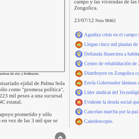
campo y las viviendas de las 
Zongolica.
23/07/12
Nota 98462
Agudiza crisis en el campo y
Llegan cinco mil plantas de 
Defrauda financiera a habita
Centro de rehabilitación de 
Distribuyen en Zongolica cu
minas de zinc y fertilizante.
Envía Gobernador láminas d
isariado ejidal de Palma Sola
ólo como "promesa política",
Líder sindical del Tecnológ
223 mil pesos a una sucursal
NC estatal.
Evidente la deuda social que
Cancelan marcha por la paz
 apoyo prometido y sólo
en vez de las 3 mil que se
Caleidoscopio.