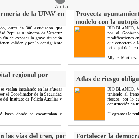
Arriba
fermería de la UPAV en
Proyecta ayuntamiento
modelo con la autopis
do, cerca de 300 estudiantes que
RÍO BLANCO, VER.
sidad Popular Autónoma de Veracruz
por el Gobierno
a fin de exponer la grave situación
modificaciones en
tienen validez y por lo consiguiente
que conectará a 
principal de la es
..
Miguel Martínez
ital regional por
Atlas de riesgo obliga
venían instalando en las afueras
RÍO BLANCO, VER.
por el Coordinador de la Seguridad
teniendo al fren
del Instituto de Policía Auxiliar y
riesgos, por lo q
construcción de t
gó hasta donde se encontraban y
"Logramos la reub
 las vías del tren, por
Fortalecer la democra