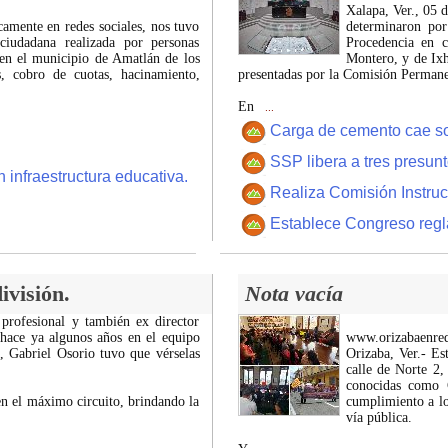
Xalapa, Ver., 05 
icamente en redes sociales, nos tuvo
determinaron por
ciudadana realizada por personas
Procedencia en c
 en el municipio de Amatlán de los
Montero, y de Ixh
 cobro de cuotas, hacinamiento,
presentadas por la Comisión Permanen
En
...
Carga de cemento cae sobr
SSP libera a tres presun
 infraestructura educativa.
Realiza Comisión Instruc
Establece Congreso regl
ivisión.
Nota vacía
 profesional y también ex director
 hace ya algunos años en el equipo
www.orizabaenre
z, Gabriel Osorio tuvo que vérselas
Orizaba, Ver.- Es
calle de Norte 2,
conocidas como C
n el máximo circuito, brindando la
cumplimiento a lo
vía pública.