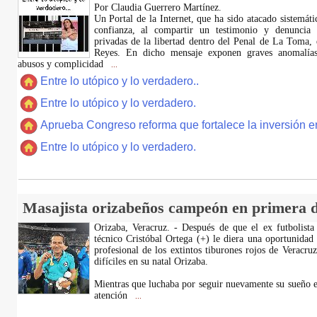
Por Claudia Guerrero Martínez.
​Un Portal de la Internet, que ha sido atacado sistemát
confianza, al compartir un testimonio y denuncia 
privadas de la libertad dentro del Penal de La Toma,
Reyes. En dicho mensaje exponen graves anomalías,
abusos y complicidad
...
Entre lo utópico y lo verdadero..
Entre lo utópico y lo verdadero.
Aprueba Congreso reforma que fortalece la inversión en
Entre lo utópico y lo verdadero.
Masajista orizabeños campeón en primera d
Orizaba, Veracruz. - Después de que el ex futbolista
técnico Cristóbal Ortega (+) le diera una oportunidad
profesional de los extintos tiburones rojos de Veracru
difíciles en su natal Orizaba.
Mientras que luchaba por seguir nuevamente su sueño e
atención
...