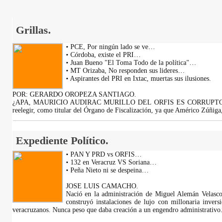
Grillas.
• PCE, Por ningún lado se ve…
• Córdoba, existe el PRI…
• Juan Bueno "El Toma Todo de la política"…
• MT Orizaba, No responden sus lideres…
• Aspirantes del PRI en Ixtac, muertas sus ilusiones.
POR: GERARDO OROPEZA SANTIAGO.
¿APA, MAURICIO AUDIRAC MURILLO DEL ORFIS ES CORRUPTO?. Po
reelegir, como titular del Órgano de Fiscalización, ya que Américo Zúñiga
Expediente Político.
• PAN Y PRD vs ORFIS…
• 132 en Veracruz VS Soriana…
• Peña Nieto ni se despeina…
JOSE LUIS CAMACHO.
Nació en la administración de Miguel Alemán Velasc
construyó instalaciones de lujo con millonaria invers
veracruzanos. Nunca peso que daba creación a un engendro administrativo