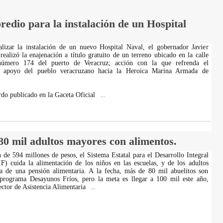
edio para la instalación de un Hospital
alizar la instalación de un nuevo Hospital Naval, el gobernador Javier
ealizó la enajenación a título gratuito de un terreno ubicado en la calle
número 174 del puerto de Veracruz; acción con la que refrenda el
y apoyo del pueblo veracruzano hacia la Heroica Marina Armada de
do publicado en la Gaceta Oficial
...
0 mil adultos mayores con alimentos.
 de 594 millones de pesos, el Sistema Estatal para el Desarrollo Integral
F) cuida la alimentación de los niños en las escuelas, y de los adultos
a de una pensión alimentaria. A la fecha, más de 80 mil abuelitos son
l programa Desayunos Fríos, pero la meta es llegar a 100 mil este año,
ector de Asistencia Alimentaria
...