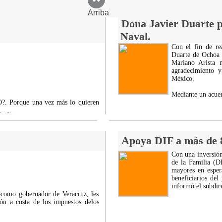
Arriba
Dona Javier Duarte pr
Naval.
Con el fin de re
Duarte de Ochoa r
Mariano Arista 
agradecimiento 
México.
Mediante un acuer
rque una vez más lo quieren
,
...
Apoya DIF a más de 8
Con una inversión
de la Familia (DI
mayores en esper
beneficiarios de
informó el subdir
ocomo gobernador de Veracruz, les
ión a costa de los impuestos delos
.