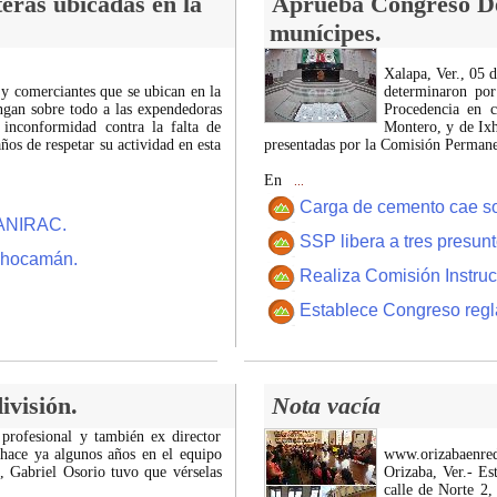
eras ubicadas en la
Aprueba Congreso Dec
munícipes.
Xalapa, Ver., 05 
 y comerciantes que se ubican en la
determinaron por
ngan sobre todo a las expendedoras
Procedencia en c
 inconformidad contra la falta de
Montero, y de Ixh
os de respetar su actividad en esta
presentadas por la Comisión Permanen
En
...
Carga de cemento cae sobr
CANIRAC.
SSP libera a tres presun
 Chocamán.
Realiza Comisión Instruc
Establece Congreso regl
ivisión.
Nota vacía
 profesional y también ex director
 hace ya algunos años en el equipo
www.orizabaenre
z, Gabriel Osorio tuvo que vérselas
Orizaba, Ver.- Es
calle de Norte 2,