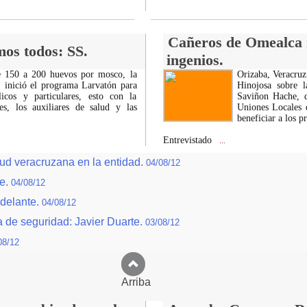
Cañeros de Omealca r
mos todos: SS.
ingenios.
de 150 a 200 huevos por mosco, la
Orizaba, Veracruz
, inició el programa Larvatón para
Hinojosa sobre l
icos y particulares, esto con la
Saviñon Hache, di
es, los auxiliares de salud y las
Uniones Locales d
beneficiar a los p
Entrevistado
...
tud veracruzana en la entidad.
04/08/12
ue.
04/08/12
delante.
04/08/12
a de seguridad: Javier Duarte.
03/08/12
08/12
Arriba