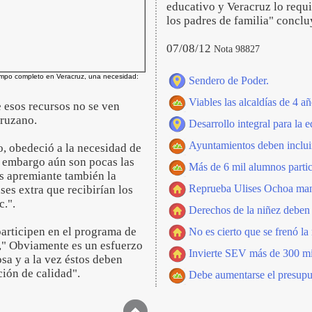
educativo y Veracruz lo requ
los padres de familia" concl
07/08/12
Nota 98827
empo completo en Veracruz, una necesidad:
Sendero de Poder.
Viables las alcaldías de 4 a
 esos recursos no se ven
cruzano.
Desarrollo integral para la
Ayuntamientos deben incluir
o, obedeció a la necesidad de
in embargo aún son pocas las
Más de 6 mil alumnos partic
s apremiante también la
Reprueba Ulises Ochoa mani
ses extra que recibirían los
c.".
Derechos de la niñez deben 
participen en el programa de
No es cierto que se frenó l
," Obviamente es un esfuerzo
Invierte SEV más de 300 mil
sa y a la vez éstos deben
ión de calidad".
Debe aumentarse el presupu