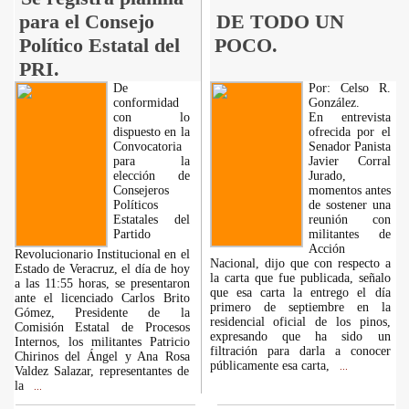
para el Consejo
DE TODO UN
Político Estatal del
POCO.
PRI.
De
Por: Celso R.
conformidad
González.
con lo
En entrevista
dispuesto en la
ofrecida por el
Convocatoria
Senador Panista
para la
Javier Corral
elección de
Jurado,
Consejeros
momentos antes
Políticos
de sostener una
Estatales del
reunión con
Partido
militantes de
Acción
Revolucionario Institucional en el
Nacional, dijo que con respecto a
Estado de Veracruz, el día de hoy
la carta que fue publicada, señalo
a las 11:55 horas, se presentaron
que esa carta la entrego el día
ante el licenciado Carlos Brito
primero de septiembre en la
Gómez, Presidente de la
residencial oficial de los pinos,
Comisión Estatal de Procesos
expresando que ha sido un
Internos, los militantes Patricio
filtración para darla a conocer
Chirinos del Ángel y Ana Rosa
públicamente esa carta,
...
Valdez Salazar, representantes de
la
...