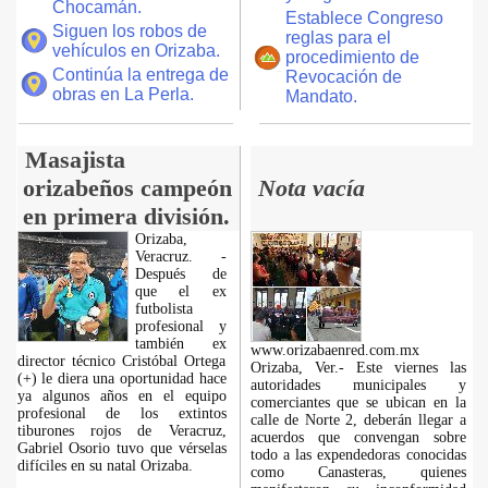
Chocamán.
Establece Congreso
Siguen los robos de
reglas para el
vehículos en Orizaba.
procedimiento de
Continúa la entrega de
Revocación de
obras en La Perla.
Mandato.
Masajista
orizabeños campeón
Nota vacía
en primera división.
Orizaba,
Veracruz. -
Después de
que el ex
futbolista
profesional y
también ex
www.orizabaenred.com.mx
director técnico Cristóbal Ortega
Orizaba, Ver.- Este viernes las
(+) le diera una oportunidad hace
autoridades municipales y
ya algunos años en el equipo
comerciantes que se ubican en la
profesional de los extintos
calle de Norte 2, deberán llegar a
tiburones rojos de Veracruz,
acuerdos que convengan sobre
Gabriel Osorio tuvo que vérselas
todo a las expendedoras conocidas
difíciles en su natal Orizaba.
como Canasteras, quienes