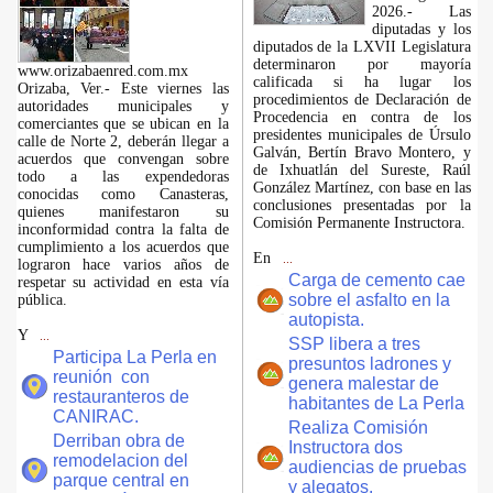
2026.- Las
diputadas y los
diputados de la LXVII Legislatura
determinaron por mayoría
www.orizabaenred.com.mx
calificada si ha lugar los
Orizaba, Ver.- Este viernes las
procedimientos de Declaración de
autoridades municipales y
Procedencia en contra de los
comerciantes que se ubican en la
presidentes municipales de Úrsulo
calle de Norte 2, deberán llegar a
Galván, Bertín Bravo Montero, y
acuerdos que convengan sobre
de Ixhuatlán del Sureste, Raúl
todo a las expendedoras
González Martínez, con base en las
conocidas como Canasteras,
conclusiones presentadas por la
quienes manifestaron su
Comisión Permanente Instructora.
inconformidad contra la falta de
cumplimiento a los acuerdos que
En
...
lograron hace varios años de
Carga de cemento cae
respetar su actividad en esta vía
sobre el asfalto en la
pública.
autopista.
Y
...
SSP libera a tres
Participa La Perla en
presuntos ladrones y
reunión con
genera malestar de
restauranteros de
habitantes de La Perla
CANIRAC.
Realiza Comisión
Derriban obra de
Instructora dos
remodelacion del
audiencias de pruebas
parque central en
y alegatos.